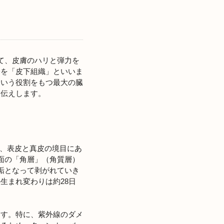
て、皮膚のハリと弾力を
分を「皮下組織」といいま
という役割をもつ最大の臓
お伝えします。
る、表皮と真皮の境目にあ
面の「角層」（角質層）
垢となって剥がれていき
生まれ変わりは約28日
ます。特に、紫外線のダメ