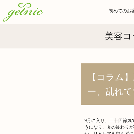
初めてのお
美容コ
【コラム】
ー、乱れて
9月に入り、二十四節気
うになり、夏の終わりが
か。ＵＶケアを怠らずに