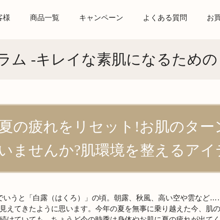
客様
商品一覧
キャンペーン
よくある質問
お
ラム -キレイな素肌になるための
夏の疲れをリセット!お肌のター
いませんか?肌環境を整えるアイ
でいうと「白露（はくろ）」の頃。朝露、秋風、高い空や雲など…
見えてきたように思います。今年の夏を無事に乗り越えた今、肌
続けていても、ちょうど今の時季は身体やお肌に夏の疲れが出て