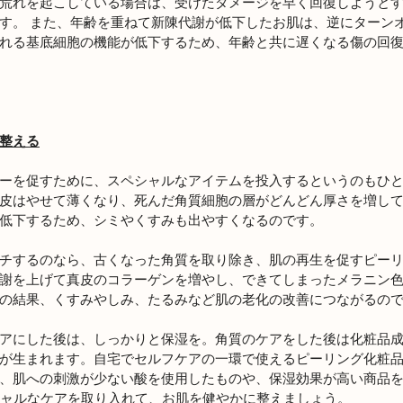
荒れを起こしている場合は、受けたダメージを早く回復しようと
す。 また、年齢を重ねて新陳代謝が低下したお肌は、逆にターン
れる基底細胞の機能が低下するため、年齢と共に遅くなる傷の回
整える
ーを促すために、スペシャルなアイテムを投入するというのもひ
皮はやせて薄くなり、死んだ角質細胞の層がどんどん厚さを増し
低下するため、シミやくすみも出やすくなるのです。
チするのなら、古くなった角質を取り除き、肌の再生を促すピー
謝を上げて真皮のコラーゲンを増やし、できてしまったメラニン
の結果、くすみやしみ、たるみなど肌の老化の改善につながるの
アにした後は、しっかりと保湿を。角質のケアをした後は化粧品
が生まれます。自宅でセルフケアの一環で使えるピーリング化粧
、肌への刺激が少ない酸を使用したものや、保湿効果が高い商品
シャルなケアを取り入れて、お肌を健やかに整えましょう。