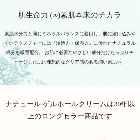
肌生命力 (∞)素肌本来のチカラ
素肌水分力と同じミネラルバランスに着目し、肌に溶け込みや
すい
テクスチャーには『浸透力・保湿力』に優れたナチュラル
成分を厳選配合。
お肌に必要なやさしい成分だけたっぷりチ
ャージした肌は
理想的なクリア感のある潤い素肌へ。
ナチュール ゲルホールクリームは
30年以
上のロングセラー商品です