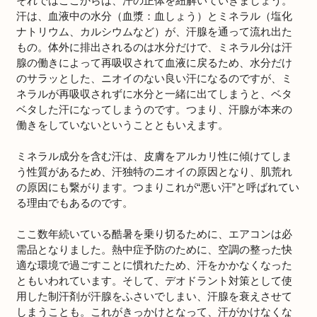
それではここからは、汗の正体を紐解いていきましょう。
汗は、血液中の水分（血漿：血しょう）とミネラル（塩化
ナトリウム、カルシウムなど）が、汗腺を通って流れ出た
もの。体外に排出されるのは水分だけで、ミネラル分は汗
腺の働きによって再吸収されて血液に戻るため、水分だけ
のサラッとした、ニオイのない良い汗になるのですが、ミ
ネラルが再吸収されずに水分と一緒に出てしまうと、ベタ
ベタした汗になってしまうのです。つまり、汗腺が本来の
働きをしていないということともいえます。
ミネラル成分を含む汗は、皮膚をアルカリ性に傾けてしま
う性質があるため、汗独特のニオイの原因となり、肌荒れ
の原因にも繋がります。つまりこれが“悪い汗”と呼ばれてい
る理由でもあるのです。
ここ数年続いている酷暑を乗り切るために、エアコンは必
需品となりました。熱中症予防のために、空調の整った快
適な環境で過ごすことに慣れたため、汗をかかなくなった
ともいわれています。そして、デオドラント対策として使
用した制汗剤が汗腺をふさいでしまい、汗腺を衰えさせて
しまうことも。これがきっかけとなって、汗がかけなくな